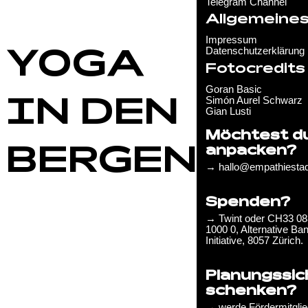
Telegram Channel
Allgemeine
Impressum
Datenschutzerklärung
YOGA
Fotocredits
Goran Basic
Simón Aurel Schwarz
IN DEN
Gian Lusti
Möchtest du
anpacken?
BERGEN
→ hallo@empathiestad
Spenden?
→ Twint
oder CH33 08
1000 0, Alternative Ba
Initiative, 8057 Zürich.
Planungssic
schenken?
→ werde Fördermitgli