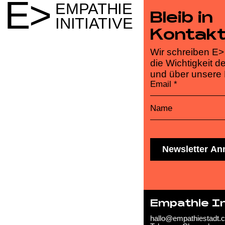
E>
EMPATHIE
Bleib in
INITIATIVE
Kontakt
Wir schreiben E>
die Wichtigkeit d
und über unsere 
Email
*
Name
Empathie In
hallo@empathiestadt.